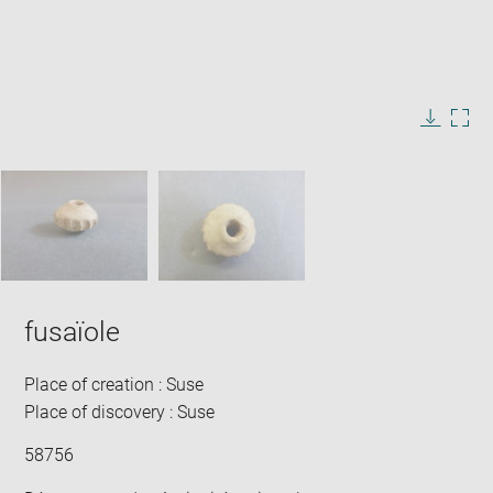
Enlarge
image
in
Image
Downlo
Enla
new
caption:
image
ima
window
SKIP IMAGE CAROUSEL
in
new
win
fusaïole
Place of creation : Suse
Place of discovery : Suse
58756