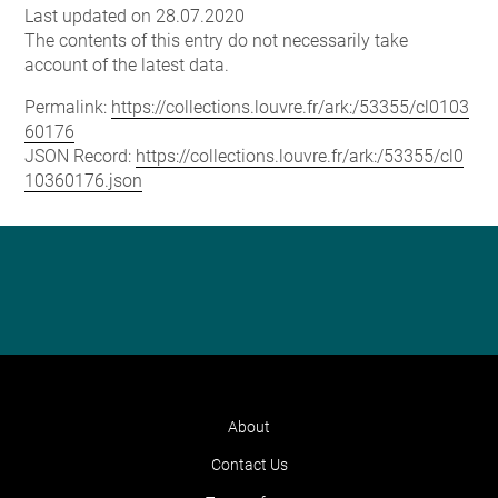
Last updated on 28.07.2020
The contents of this entry do not necessarily take
account of the latest data.
Permalink:
https://collections.louvre.fr/ark:/53355/cl0103
60176
JSON Record:
https://collections.louvre.fr/ark:/53355/cl0
10360176.json
About
Contact Us