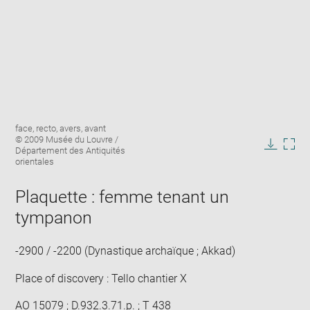
Enlarge
Image
face, recto, avers, avant
image
caption:
© 2009 Musée du Louvre /
in
Département des Antiquités
Downlo
Enla
new
orientales
image
ima
window
in
Plaquette : femme tenant un
new
win
tympanon
-2900 / -2200 (Dynastique archaïque ; Akkad)
Place of discovery : Tello chantier X
AO 15079 ; D.932.3.71.p. ; T 438