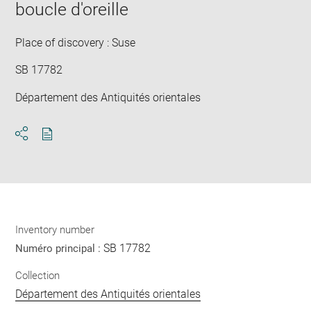
window
boucle d'oreille
in
new
win
Place of discovery : Suse
SB 17782
Département des Antiquités orientales
Download
Share
pdf
Inventory number
SB 17782
Numéro principal :
Collection
Département des Antiquités orientales