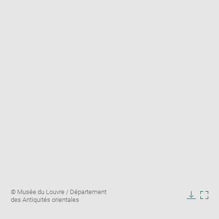
Enlarge
Image
© Musée du Louvre / Département
image
caption:
des Antiquités orientales
in
Downlo
Enla
new
image
ima