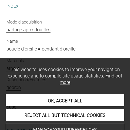
INDEX
Mode d'acquisition
partage après fouilles
Name
boucle d'oreille = pendant d'oreille
Materials
argent
This website uses cookies to improve your navigation
experience and to compile site usage statistics.
Find out
Description/Features
more
godron
Places
OK, ACCEPT ALL
Suse
REJECT ALL BUT TECHNICAL COOKIES
MANAGE YOUR PREFERENCES