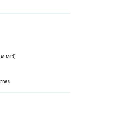
us tard)
ennes