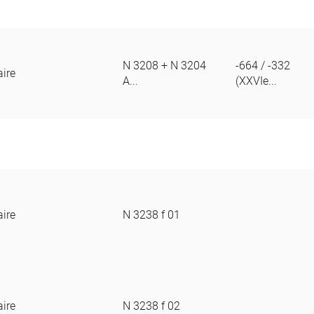
N 3208 + N 3204
-664 / -332
aire
A...
(XXVIe...
aire
N 3238 f 01
aire
N 3238 f 02