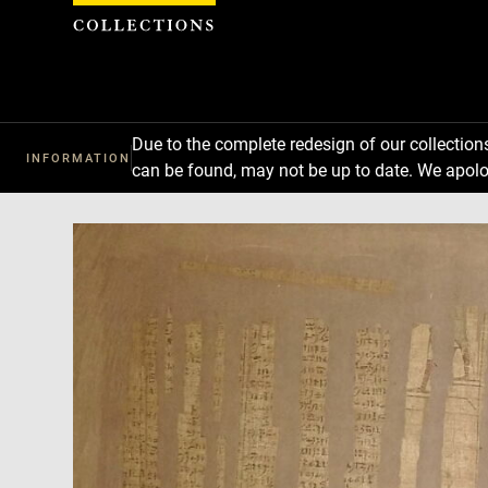
Cookies management panel
Due to the complete redesign of our collectio
INFORMATION
can be found, may not be up to date. We apolo
Download
Next
Previous