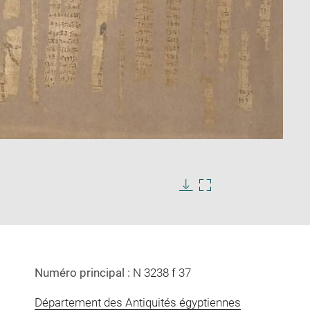
Enlarge
image
in
Download
Enlarge
new
image
image
window
in
new
window
Numéro principal :
N 3238 f 37
Département des Antiquités égyptiennes