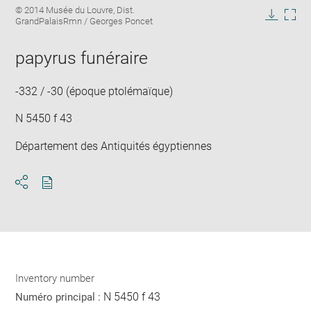
Image
© 2014 Musée du Louvre, Dist.
image
caption:
GrandPalaisRmn / Georges Poncet
in
Downlo
Enla
new
image
ima
window
papyrus funéraire
in
new
win
-332 / -30 (époque ptolémaïque)
N 5450 f 43
Département des Antiquités égyptiennes
Download
Share
pdf
Inventory number
N 5450 f 43
Numéro principal :