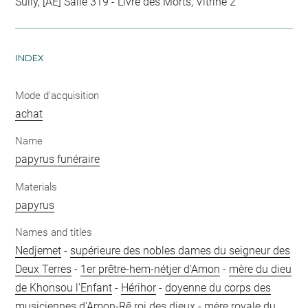
Sully, [AE] Salle 319 - Livre des Morts, Vitrine 2
INDEX
Mode d'acquisition
achat
Name
papyrus funéraire
Materials
papyrus
Names and titles
Nedjemet
-
supérieure des nobles dames du seigneur des
Deux Terres
-
1er prêtre-hem-nétjer d'Amon
-
mère du dieu
de Khonsou l'Enfant
-
Hérihor
-
doyenne du corps des
musiciennes d'Amon-Rê roi des dieux
-
mère royale du