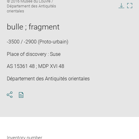
Image
© 2016 Musée du Louvre /
image
caption:
Département des Antiquités
in
Downlo
Enla
orientales
new
image
ima
window
in
bulle ; fragment
new
win
-3500 / -2900 (Proto-urbain)
Place of discovery : Suse
AS 15361 48 ; MDP XVI 48
Département des Antiquités orientales
Download
Share
pdf
Inventory number