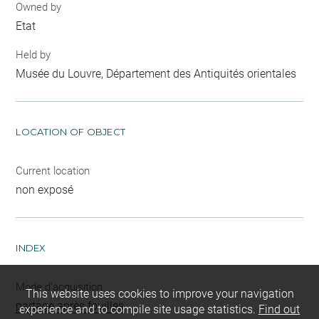
Owned by
Etat
Held by
Musée du Louvre, Département des Antiquités orientales
LOCATION OF OBJECT
Current location
non exposé
INDEX
Mode d'acquisition
This website uses cookies to improve your navigation
partage après fouilles
experience and to compile site usage statistics.
Find out