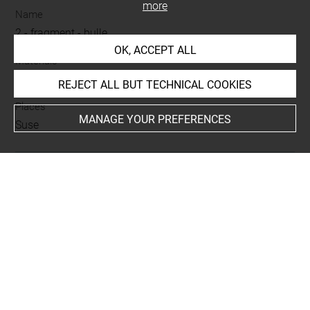
more
Name
2
-
fragment
-
bulle
OK, ACCEPT ALL
Materials
argile
REJECT ALL BUT TECHNICAL COOKIES
Places
MANAGE YOUR PREFERENCES
Suse
BIBLIOGRAPHY
Legrain, Léon, Mission en Susiane. Empreintes de
cachets élamites (MDP 16), Paris, Ernest Leroux,
(Mémoires de la Mission archéologique de Perse, XVI),
1921, fig. 133, n° 48