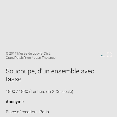
Enlarge
Image
© 2017 Musée du Louvre, Dist.
image
caption:
GrandPalaisRmn / Jean Tholance
in
Downlo
Enla
new
image
ima
window
Soucoupe, d'un ensemble avec
in
new
tasse
win
1800 / 1830 (1er tiers du XIXe siècle)
Anonyme
Place of creation : Paris