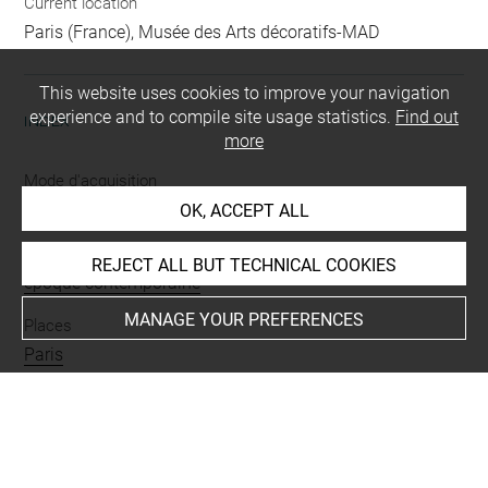
Current location
Paris (France), Musée des Arts décoratifs-MAD
This website uses cookies to improve your navigation
experience and to compile site usage statistics.
Find out
INDEX
more
Mode d'acquisition
legs
OK, ACCEPT ALL
Period
REJECT ALL BUT TECHNICAL COOKIES
époque contemporaine
MANAGE YOUR PREFERENCES
Places
Paris
Type
art de la table
-
soucoupe
-
verrerie