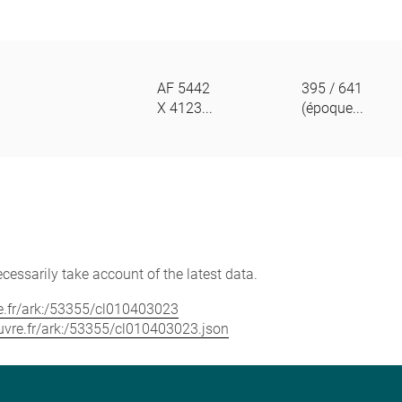
AF 5442
395 / 641
X 4123...
(époque...
cessarily take account of the latest data.
vre.fr/ark:/53355/cl010403023
louvre.fr/ark:/53355/cl010403023.json