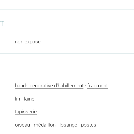
CT
non exposé
bande décorative d'habillement
-
fragment
lin
-
laine
tapisserie
oiseau
-
médaillon
-
losange
-
postes