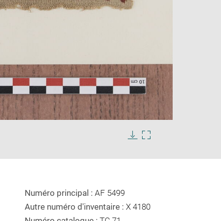
Enlarge
s
image
in
Download
Enlarge
new
image
image
window
in
new
window
Numéro principal :
AF 5499
Autre numéro d'inventaire :
X 4180
Numéro catalogue :
TC 71