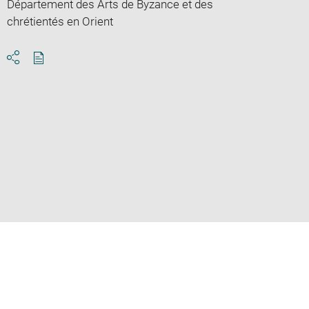
Département des Arts de Byzance et des
chrétientés en Orient
Download
Share
pdf