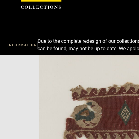
Cookies management panel
Due to the complete redesign of our collectio
INFORMATION
can be found, may not be up to date. We apolo
Download
Next
Previous