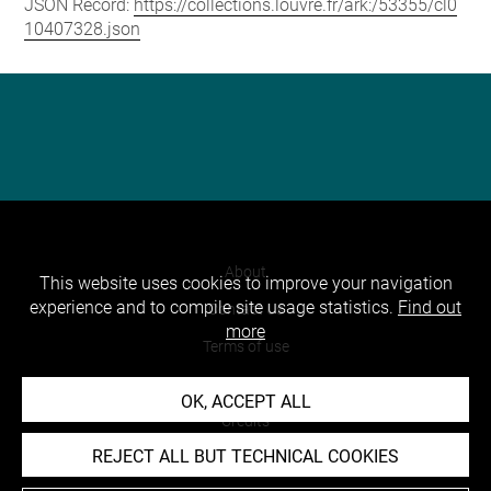
JSON Record:
https://collections.louvre.fr/ark:/53355/cl0
10407328.json
About
This website uses cookies to improve your navigation
experience and to compile site usage statistics.
Find out
Contact Us
more
Terms of use
Cookies
OK, ACCEPT ALL
Credits
REJECT ALL BUT TECHNICAL COOKIES
Accessibility : non compliant