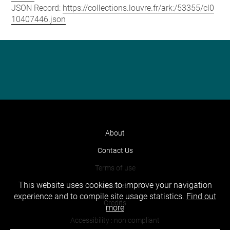
JSON Record:
https://collections.louvre.fr/ark:/53355/cl0
10407446.json
About
Contact Us
Terms of use
This website uses cookies to improve your navigation
Cookies
experience and to compile site usage statistics.
Find out
Credits
more
Accessibility : non compliant