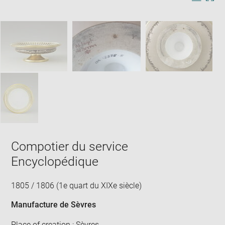
Image
Downlo
Enla
new
caption:
image
ima
window
SKIP IMAGE CAROUSEL
in
new
win
Compotier du service
Encyclopédique
1805 / 1806 (1e quart du XIXe siècle)
Manufacture de Sèvres
Place of creation : Sèvres