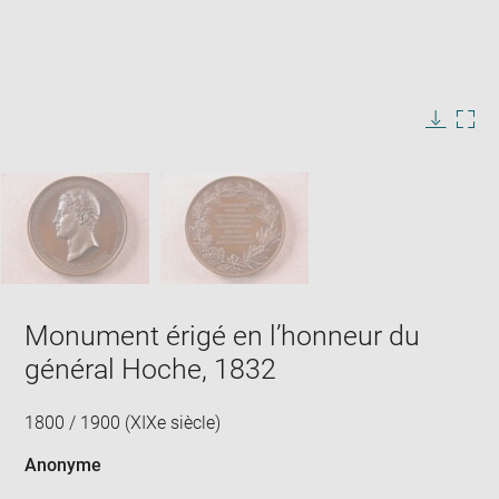
Enlarge
image
in
Image
Downlo
Enla
new
caption:
image
ima
window
SKIP IMAGE CAROUSEL
in
new
win
Monument érigé en l’honneur du
général Hoche, 1832
1800 / 1900 (XIXe siècle)
Anonyme