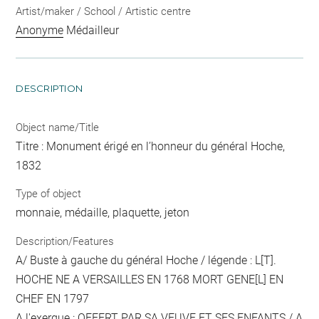
Artist/maker / School / Artistic centre
Anonyme
Médailleur
DESCRIPTION
Object name/Title
Titre : Monument érigé en l’honneur du général Hoche,
1832
Type of object
monnaie, médaille, plaquette, jeton
Description/Features
A/ Buste à gauche du général Hoche / légende : L[T].
HOCHE NE A VERSAILLES EN 1768 MORT GENE[L] EN
CHEF EN 1797
A l'exergue : OFFERT PAR SA VEUVE ET SES ENFANTS / A