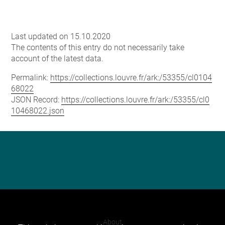
Last updated on 15.10.2020
The contents of this entry do not necessarily take
account of the latest data.
Permalink:
https://collections.louvre.fr/ark:/53355/cl0104
68022
JSON Record:
https://collections.louvre.fr/ark:/53355/cl0
10468022.json
About