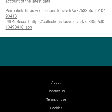
account of the latest data.
Permalink:
https://collections.louvre.fr/ark:/53355/cl0104
90418
JSON Record:
https://collections.louvre.fr/ark:/53355/cl0
10490418.json
About
Contact Us
Terms of use
Cookies