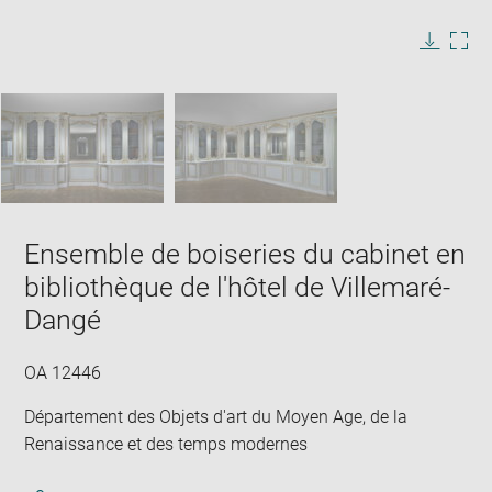
Enlarge
image
in
Image
Downlo
Enla
new
caption:
image
ima
window
SKIP IMAGE CAROUSEL
in
new
win
Ensemble de boiseries du cabinet en
bibliothèque de l'hôtel de Villemaré-
Dangé
OA 12446
Département des Objets d'art du Moyen Age, de la
Renaissance et des temps modernes