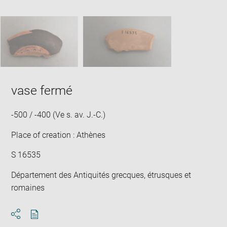
Downlo
Enla
new
caption:
image
ima
window
SKIP IMAGE CAROUSEL
in
new
win
vase fermé
-500 / -400 (Ve s. av. J.-C.)
Place of creation : Athènes
S 16535
Département des Antiquités grecques, étrusques et
romaines
Download
Share