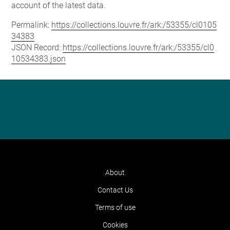
account of the latest data.
Permalink:
https://collections.louvre.fr/ark:/53355/cl0105
34383
JSON Record:
https://collections.louvre.fr/ark:/53355/cl0
10534383.json
About
Contact Us
Terms of use
Cookies