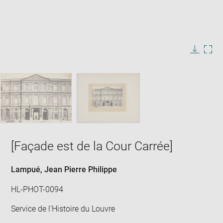
Enlarge
image
in
Image
Downlo
Enla
new
caption:
image
ima
window
SKIP IMAGE CAROUSEL
in
new
win
[Façade est de la Cour Carrée]
Lampué, Jean Pierre Philippe
HL-PHOT-0094
Service de l'Histoire du Louvre