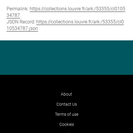
Permalink:
https://collections.louvre.fr/ark:/53355/cl0105
34787
JSON Record:
https://collections.louvre.fr/ark:/53355/cl0
10534787.json
About
Contact Us
Terms of use
Cookies