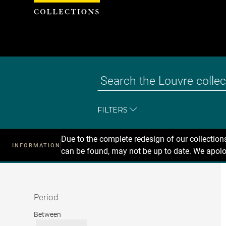
Cookies management panel
FILTERS
Due to the complete redesign of our collectio
INFORMATION
can be found, may not be up to date. We apolo
Recherche
dans
les
collections
Period
Period
Between