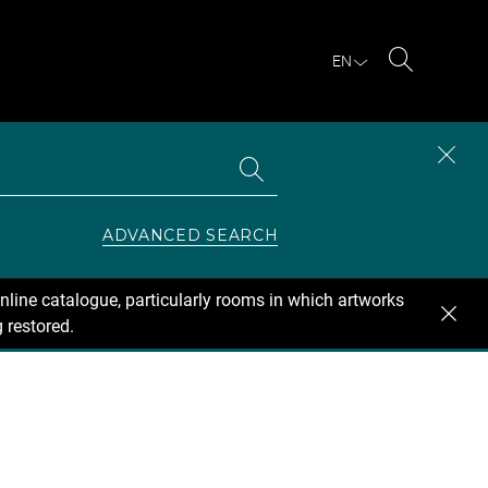
EN
Search
Search
CLOS
the
collections
SEAR
ZONE
ADVANCED SEARCH
nline catalogue, particularly rooms in which artworks
 restored.