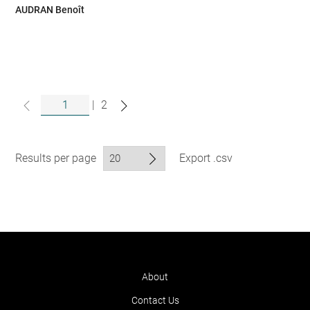
AUDRAN Benoît
|
2
Results per page
Export .csv
About
Contact Us