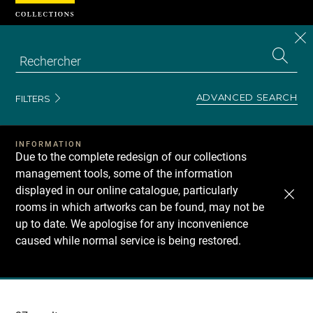
Cookies management panel
CL
Search
the
EN
S
collecti
Z
Se
ADVANCED SEARCH
FILTERS
INFORMATION
Due to the complete redesign of our collections
management tools, some of the information
displayed in our online catalogue, particularly
rooms in which artworks can be found, may not be
up to date. We apologise for any inconvenience
caused while normal service is being restored.
Recherche
dans
les