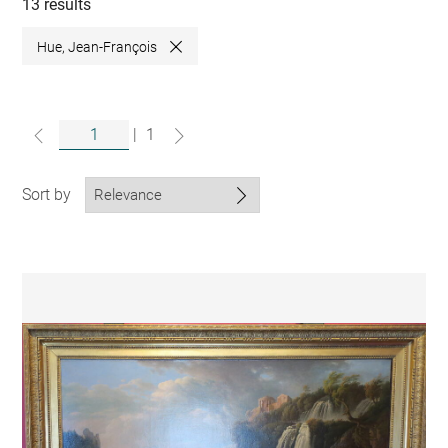
collections
13 results
Hue, Jean-François
Close
|
1
Sort by