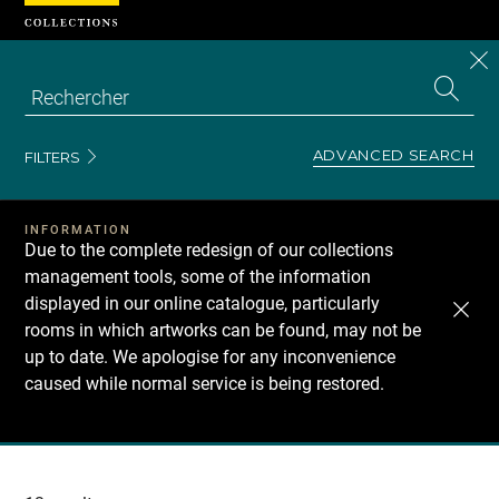
Cookies management panel
CL
Search
the
EN
S
collecti
Z
Se
ADVANCED SEARCH
FILTERS
INFORMATION
Due to the complete redesign of our collections
management tools, some of the information
displayed in our online catalogue, particularly
rooms in which artworks can be found, may not be
up to date. We apologise for any inconvenience
caused while normal service is being restored.
Recherche
dans
les