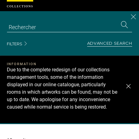
Cookies management panel
CL
Search
the
EN
S
collecti
Z
Se
ADVANCED SEARCH
FILTERS
INFORMATION
Due to the complete redesign of our collections
management tools, some of the information
displayed in our online catalogue, particularly
rooms in which artworks can be found, may not be
up to date. We apologise for any inconvenience
caused while normal service is being restored.
Recherche
dans
les