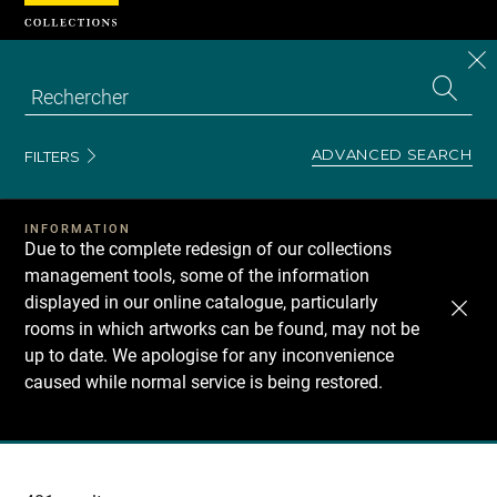
Cookies management panel
CL
Search
the
EN
S
collecti
Z
Se
ADVANCED SEARCH
FILTERS
INFORMATION
Due to the complete redesign of our collections
management tools, some of the information
displayed in our online catalogue, particularly
rooms in which artworks can be found, may not be
up to date. We apologise for any inconvenience
caused while normal service is being restored.
Recherche
dans
les