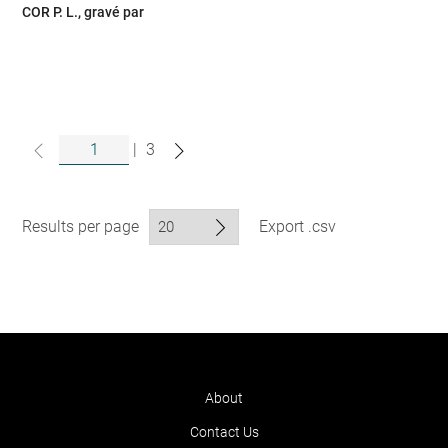
COR P. L., gravé par
|
3
Results per page
Export .csv
About
Contact Us