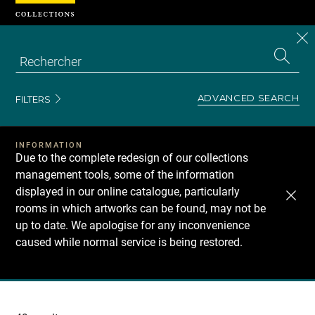
Cookies management panel
CL
Search
the
EN
S
collecti
Z
Se
ADVANCED SEARCH
FILTERS
INFORMATION
Due to the complete redesign of our collections
management tools, some of the information
displayed in our online catalogue, particularly
rooms in which artworks can be found, may not be
up to date. We apologise for any inconvenience
caused while normal service is being restored.
Recherche
dans
les