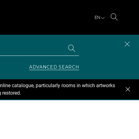
EN
Search
Search
CLOS
the
collections
SEAR
ZONE
ADVANCED SEARCH
nline catalogue, particularly rooms in which artworks
 restored.