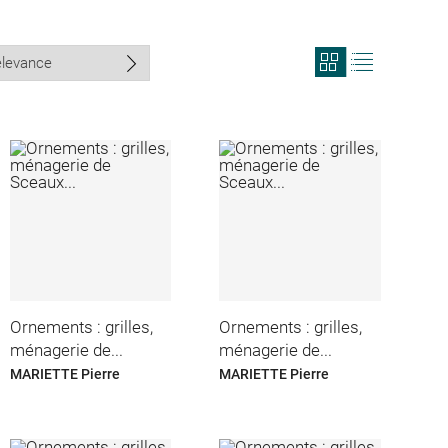
View
View
search
search
results
results
in
as
grid
list
format
Ornements : grilles,
Ornements : grilles,
ménagerie de...
ménagerie de...
MARIETTE Pierre
MARIETTE Pierre