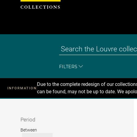
Cookies management panel
FILTERS
Due to the complete redesign of our collectio
INFORMATION
can be found, may not be up to date. We apolo
Recherche
dans
les
collections
Period
Period
Between