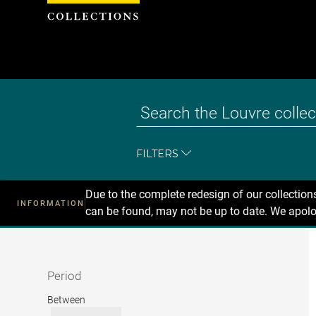
Cookies management panel
FILTERS
Due to the complete redesign of our collectio
INFORMATION
can be found, may not be up to date. We apolo
Recherche
dans
les
collections
Period
Period
Between