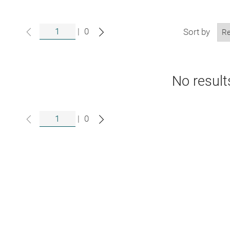
|
0
Sort by
No result
|
0