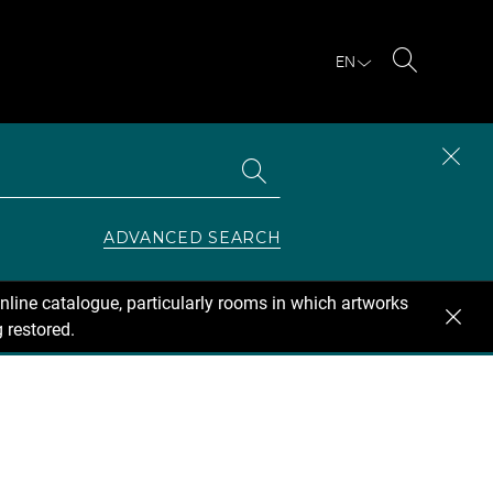
EN
Search
Search
CLOS
the
collections
SEAR
ZONE
ADVANCED SEARCH
nline catalogue, particularly rooms in which artworks
 restored.