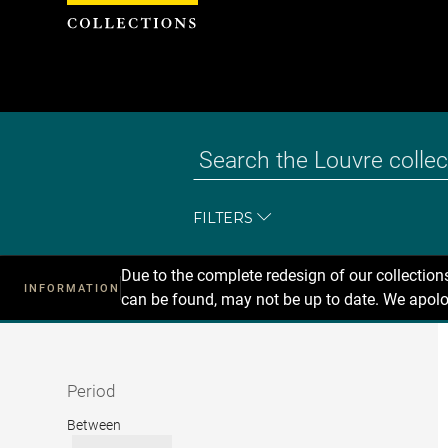
Cookies management panel
FILTERS
Due to the complete redesign of our collectio
INFORMATION
can be found, may not be up to date. We apolo
Recherche
dans
les
collections
Period
Period
Between