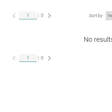
|
0
Sort by
No result
|
0