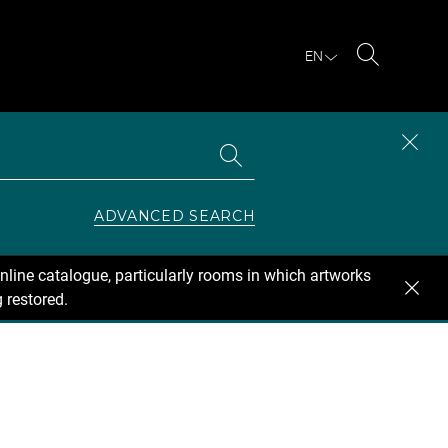
EN
Search
Search
CLOS
the
collections
SEAR
ZONE
ADVANCED SEARCH
nline catalogue, particularly rooms in which artworks
 restored.