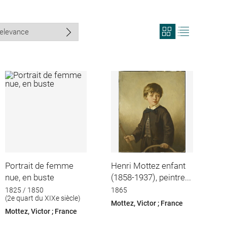
View
View
search
search
results
results
in
as
grid
list
format
Portrait de femme
Henri Mottez enfant
nue, en buste
(1858-1937), peintre...
1825 / 1850
1865
(2e quart du XIXe siècle)
Mottez, Victor ; France
Mottez, Victor ; France