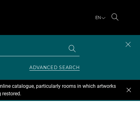
EN
Search
Search
CLOS
the
collections
SEAR
ZONE
ADVANCED SEARCH
nline catalogue, particularly rooms in which artworks
 restored.