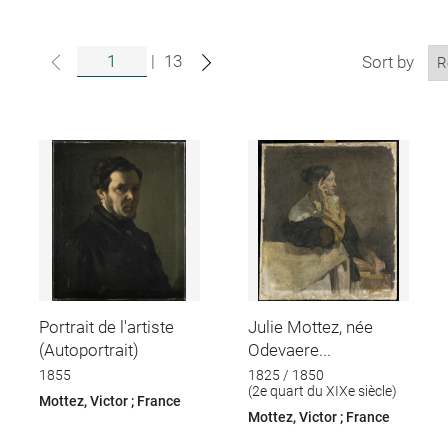
|
13
Sort by
Portrait de l'artiste
Julie Mottez, née
(Autoportrait)
Odevaere...
1855
1825 / 1850
(2e quart du XIXe siècle)
Mottez, Victor ; France
Mottez, Victor ; France