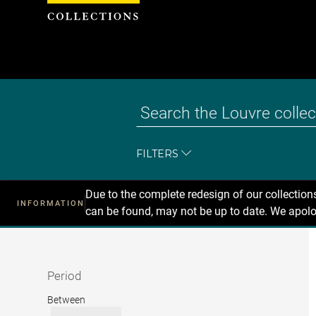
Cookies management panel
FILTERS
Due to the complete redesign of our collectio
INFORMATION
can be found, may not be up to date. We apolo
Recherche
dans
les
collections
Period
Period
Between