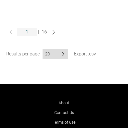
|
16
Results per page
Export .csv
About
Contact Us
Terms of use