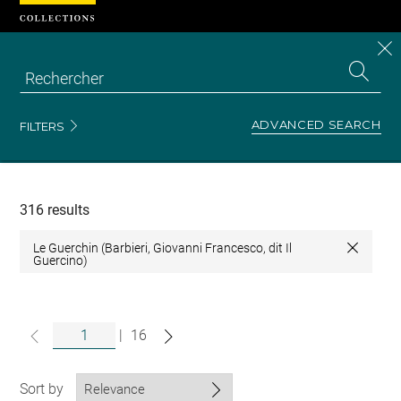
Cookies management panel
CL
Search
the
EN
S
collecti
Z
Se
ADVANCED SEARCH
FILTERS
Recherche
dans
les
collections
316 results
Le Guerchin (Barbieri, Giovanni Francesco, dit Il
Close
Guercino)
|
16
Sort by