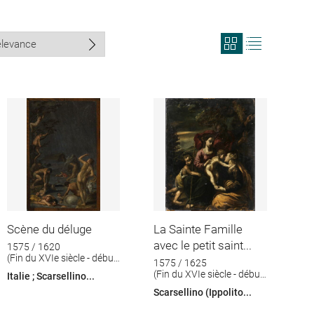
View
View
search
search
results
results
in
as
grid
list
format
Scène du déluge
La Sainte Famille
avec le petit saint...
1575 / 1620
(Fin du XVIe siècle - début
1575 / 1625
du XVIIè siècle)
(Fin du XVIe siècle - début
Italie ; Scarsellino...
du XVIIè siècle)
Scarsellino (Ippolito...