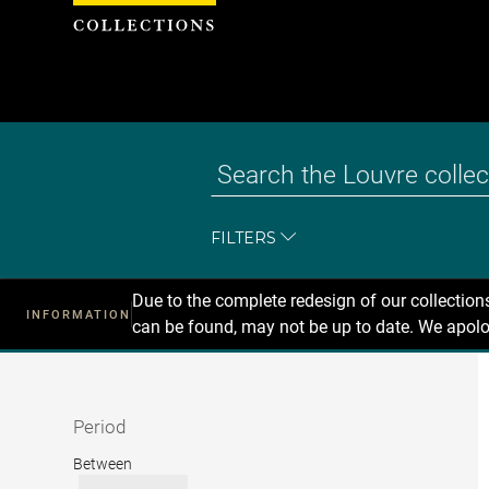
Cookies management panel
FILTERS
Due to the complete redesign of our collectio
INFORMATION
can be found, may not be up to date. We apolo
Recherche
dans
les
collections
Period
Period
Between