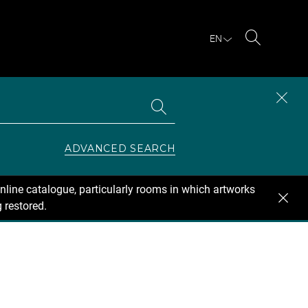
EN
Search
Search
CLOS
the
collections
SEAR
ZONE
ADVANCED SEARCH
nline catalogue, particularly rooms in which artworks
 restored.