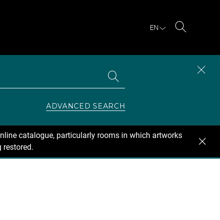
EN
Search
Search
CLOS
the
collections
SEAR
ZONE
ADVANCED SEARCH
nline catalogue, particularly rooms in which artworks
 restored.