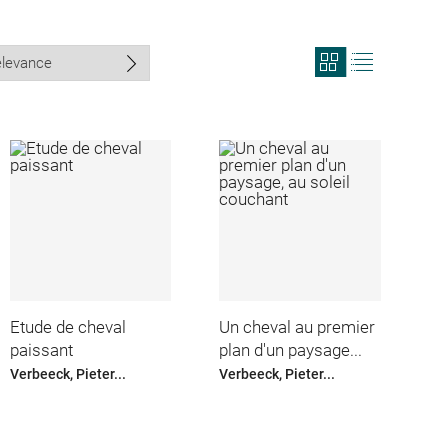
View
View
search
search
results
results
in
as
grid
list
format
Etude de cheval
Un cheval au premier
paissant
plan d'un paysage...
Verbeeck, Pieter...
Verbeeck, Pieter...