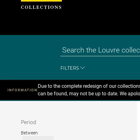
Cookies management panel
FILTERS
Due to the complete redesign of our collectio
INFORMATION
can be found, may not be up to date. We apolo
Recherche
dans
les
collections
Period
Period
Between