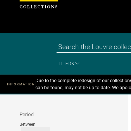
Cookies management panel
FILTERS
Due to the complete redesign of our collectio
INFORMATION
can be found, may not be up to date. We apolo
Recherche
dans
les
collections
Period
Period
Between