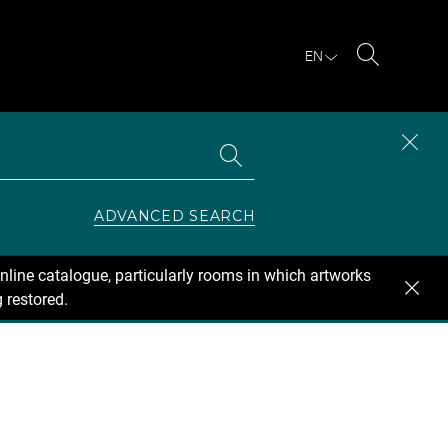
EN
Search
Search
CLOS
the
collections
SEAR
ZONE
ADVANCED SEARCH
nline catalogue, particularly rooms in which artworks
 restored.