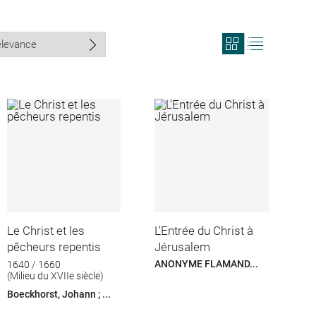
View
View
search
search
results
results
in
as
grid
list
format
Le Christ et les
L'Entrée du Christ à
pêcheurs repentis
Jérusalem
ANONYME FLAMAND...
1640 / 1660
(Milieu du XVIIe siècle)
Boeckhorst, Johann ; ...