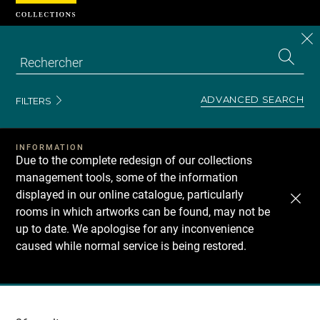
Cookies management panel
CL
Search
the
EN
S
collecti
Z
Se
ADVANCED SEARCH
FILTERS
INFORMATION
Due to the complete redesign of our collections
management tools, some of the information
displayed in our online catalogue, particularly
rooms in which artworks can be found, may not be
up to date. We apologise for any inconvenience
caused while normal service is being restored.
Recherche
dans
les