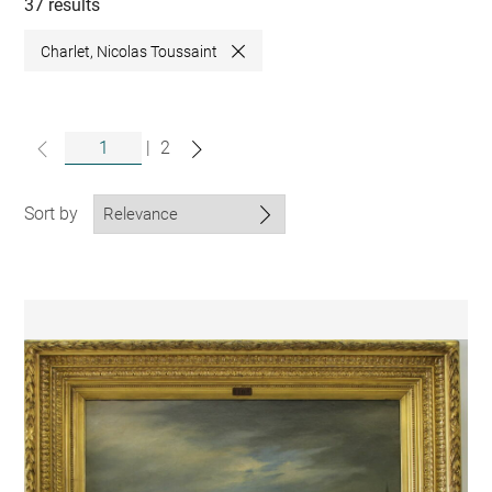
collections
37 results
Charlet, Nicolas Toussaint
Close
|
2
Sort by