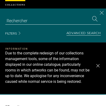
Cookies management panel
CL
Search
the
EN
S
collecti
Z
Se
ADVANCED SEARCH
FILTERS
INFORMATION
Due to the complete redesign of our collections
management tools, some of the information
displayed in our online catalogue, particularly
rooms in which artworks can be found, may not be
up to date. We apologise for any inconvenience
caused while normal service is being restored.
Recherche
dans
les