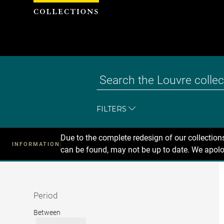
Cookies management panel
FILTERS
Due to the complete redesign of our collectio
INFORMATION
can be found, may not be up to date. We apolo
Recherche
dans
les
collections
Period
Period
Between