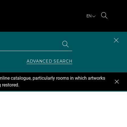
EN
Search
Search
CLOS
the
collections
SEAR
ZONE
ADVANCED SEARCH
nline catalogue, particularly rooms in which artworks
 restored.