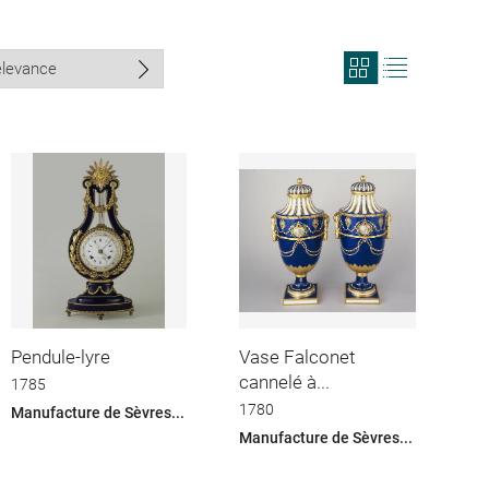
View
View
search
search
results
results
in
as
grid
list
format
Pendule-lyre
Vase Falconet
cannelé à...
1785
1780
Manufacture de Sèvres...
Manufacture de Sèvres...