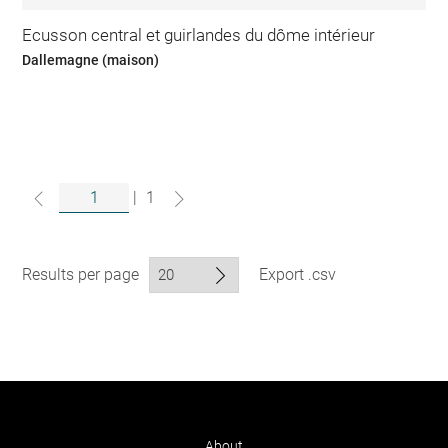
Ecusson central et guirlandes du dôme intérieur
Dallemagne (maison)
|
1
Results per page
Export .csv
About