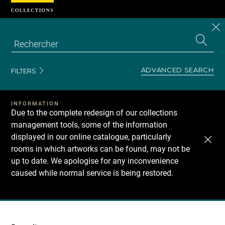
Cookies management panel
CL
Search
the
EN
S
collecti
Z
Se
ADVANCED SEARCH
FILTERS
INFORMATION
Due to the complete redesign of our collections
management tools, some of the information
displayed in our online catalogue, particularly
rooms in which artworks can be found, may not be
up to date. We apologise for any inconvenience
caused while normal service is being restored.
Recherche
dans
les