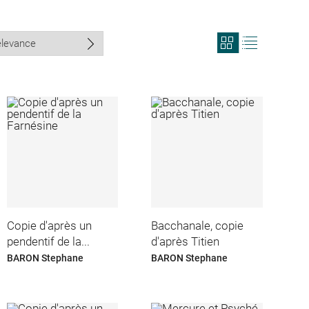
View
View
search
search
results
results
in
as
grid
list
format
Copie d'après un
Bacchanale, copie
pendentif de la...
d'après Titien
BARON Stephane
BARON Stephane