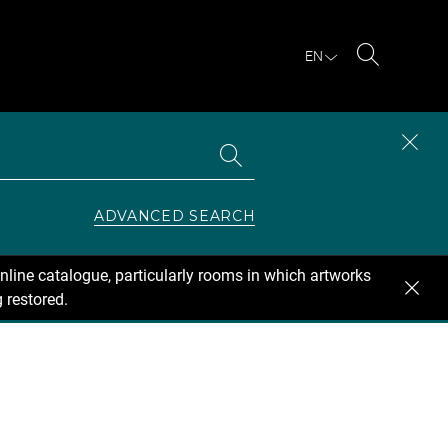
EN
Search
Search
CLOS
the
collections
SEAR
ZONE
ADVANCED SEARCH
nline catalogue, particularly rooms in which artworks
 restored.