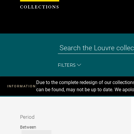
Cookies management panel
FILTERS
Due to the complete redesign of our collectio
INFORMATION
can be found, may not be up to date. We apolo
Recherche
dans
les
collections
Period
Period
Between