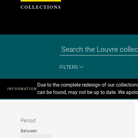
Cookies management panel
FILTERS
Due to the complete redesign of our collectio
INFORMATION
can be found, may not be up to date. We apolo
Recherche
dans
les
collections
Period
Period
Between