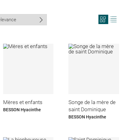
View
View
search
search
results
results
in
as
grid
list
format
Mères et enfants
Songe de la mère de
saint Dominique
BESSON Hyacinthe
BESSON Hyacinthe