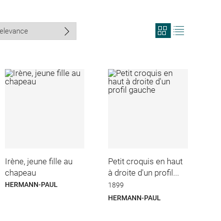
View
View
search
search
results
results
in
as
grid
list
format
Irène, jeune fille au
Petit croquis en haut
chapeau
à droite d'un profil...
HERMANN-PAUL
1899
HERMANN-PAUL