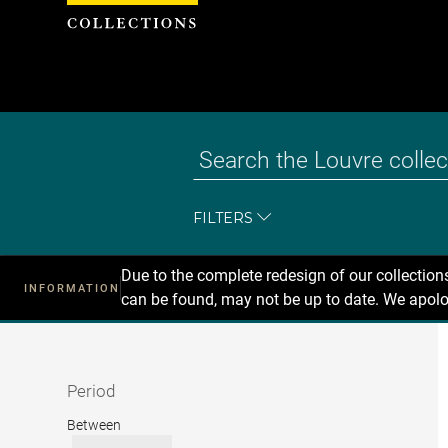
Cookies management panel
FILTERS
Due to the complete redesign of our collectio
INFORMATION
can be found, may not be up to date. We apolo
Recherche
dans
les
collections
Period
Period
Between