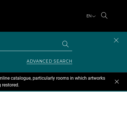
EN
Search
Search
CLOS
the
collections
SEAR
ZONE
ADVANCED SEARCH
nline catalogue, particularly rooms in which artworks
 restored.