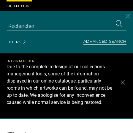
Cookies management panel
CL
Search
the
EN
S
collecti
Z
Se
ADVANCED SEARCH
FILTERS
INFORMATION
Due to the complete redesign of our collections
management tools, some of the information
displayed in our online catalogue, particularly
rooms in which artworks can be found, may not be
up to date. We apologise for any inconvenience
caused while normal service is being restored.
Recherche
dans
les