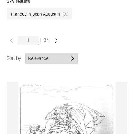
collections
679 results
Franquelin, Jean-Augustin
Close
|
34
Sort by