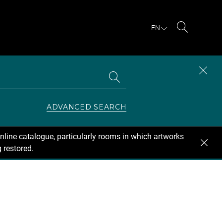
EN
Search
Search
CLOS
the
collections
SEAR
ZONE
ADVANCED SEARCH
nline catalogue, particularly rooms in which artworks
 restored.