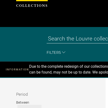
Cookies management panel
FILTERS
Due to the complete redesign of our collectio
INFORMATION
can be found, may not be up to date. We apolo
Recherche
dans
les
collections
Period
Period
Between