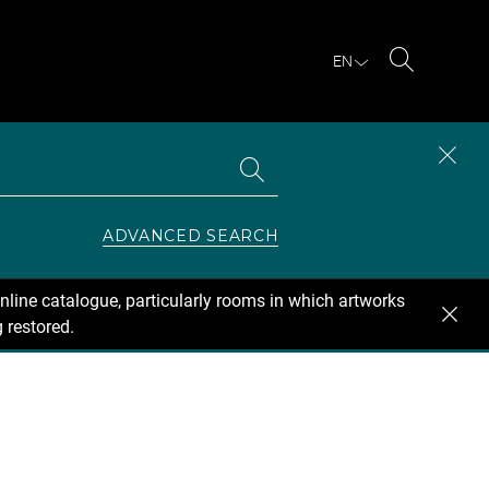
EN
Search
Search
CLOS
the
collections
SEAR
ZONE
ADVANCED SEARCH
nline catalogue, particularly rooms in which artworks
 restored.