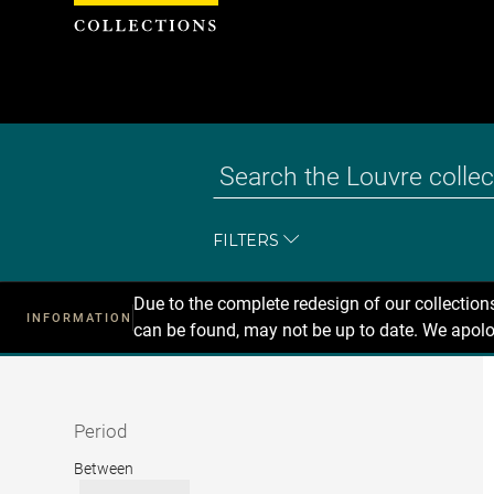
Cookies management panel
FILTERS
Due to the complete redesign of our collectio
INFORMATION
can be found, may not be up to date. We apolo
Recherche
dans
les
collections
Period
Period
Between