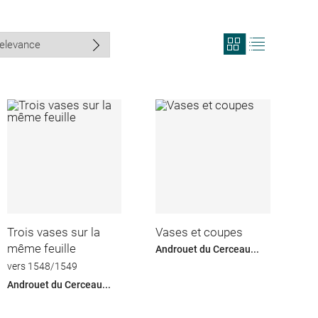
View
View
search
search
results
results
in
as
grid
list
format
Trois vases sur la
Vases et coupes
même feuille
Androuet du Cerceau...
vers 1548/1549
Androuet du Cerceau...