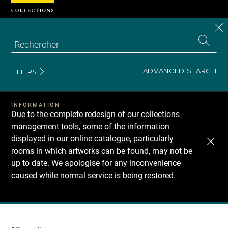
Cookies management panel
CL
Search
the
EN
S
collecti
Z
Se
ADVANCED SEARCH
FILTERS
INFORMATION
Due to the complete redesign of our collections
management tools, some of the information
displayed in our online catalogue, particularly
rooms in which artworks can be found, may not be
up to date. We apologise for any inconvenience
caused while normal service is being restored.
Recherche
dans
les