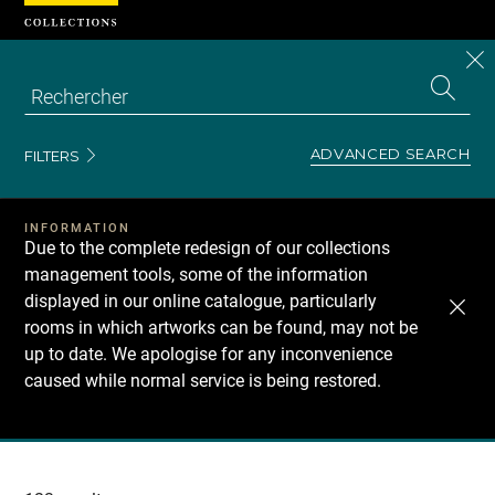
Cookies management panel
CL
Search
the
EN
S
collecti
Z
Se
ADVANCED SEARCH
FILTERS
INFORMATION
Due to the complete redesign of our collections
management tools, some of the information
displayed in our online catalogue, particularly
rooms in which artworks can be found, may not be
up to date. We apologise for any inconvenience
caused while normal service is being restored.
Recherche
dans
les