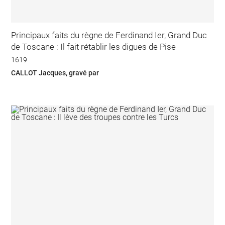
Principaux faits du règne de Ferdinand Ier, Grand Duc
de Toscane : Il fait rétablir les digues de Pise
1619
CALLOT Jacques, gravé par