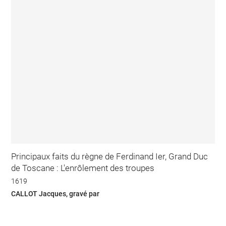
Principaux faits du règne de Ferdinand Ier, Grand Duc
de Toscane : L'enrôlement des troupes
1619
CALLOT Jacques, gravé par