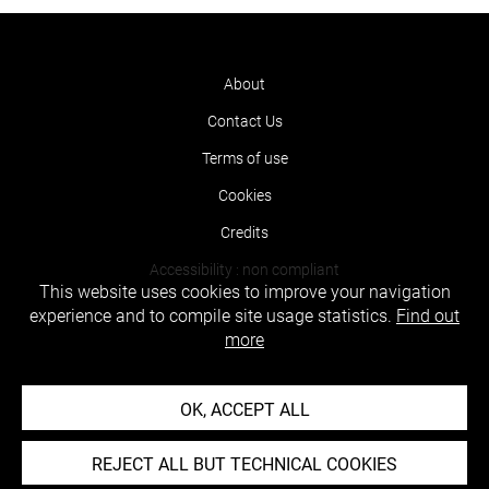
About
Contact Us
Terms of use
Cookies
Credits
Accessibility : non compliant
This website uses cookies to improve your navigation
experience and to compile site usage statistics.
Find out
more
OK, ACCEPT ALL
REJECT ALL BUT TECHNICAL COOKIES