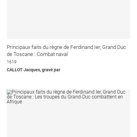
Principaux faits du règne de Ferdinand Ier, Grand Duc
de Toscane : Combat naval
1619
CALLOT Jacques, gravé par