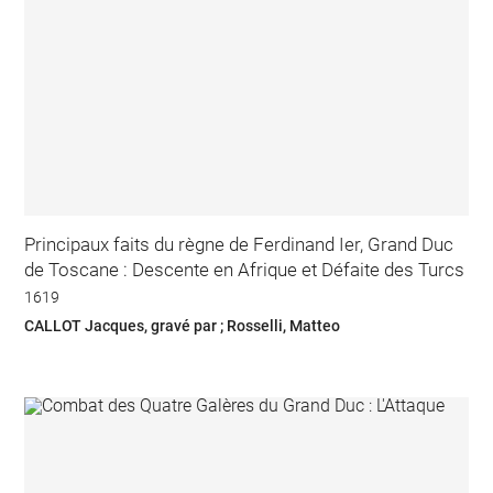
Principaux faits du règne de Ferdinand Ier, Grand Duc
de Toscane : Descente en Afrique et Défaite des Turcs
1619
CALLOT Jacques, gravé par ; Rosselli, Matteo