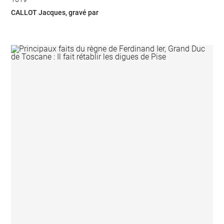
CALLOT Jacques, gravé par