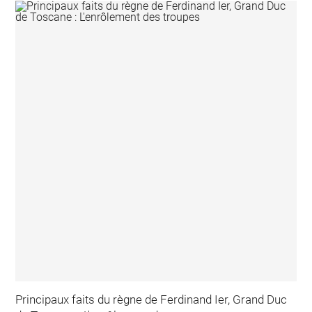
Principaux faits du règne de Ferdinand Ier, Grand Duc