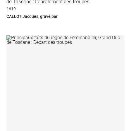
de Toscane : L'enrôlement des troupes
1619
CALLOT Jacques, gravé par