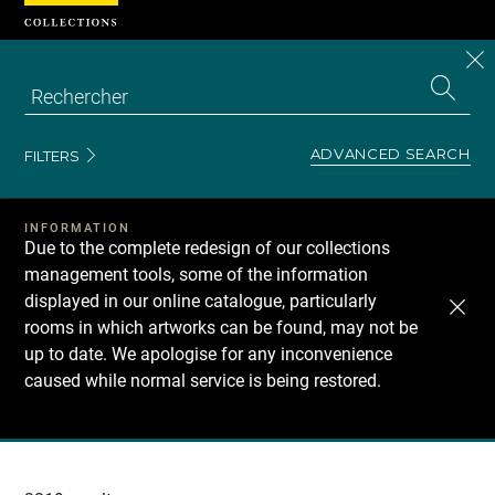
Cookies management panel
CL
Search
the
EN
S
collecti
Z
Se
ADVANCED SEARCH
FILTERS
INFORMATION
Due to the complete redesign of our collections
management tools, some of the information
displayed in our online catalogue, particularly
rooms in which artworks can be found, may not be
up to date. We apologise for any inconvenience
caused while normal service is being restored.
Recherche
dans
les