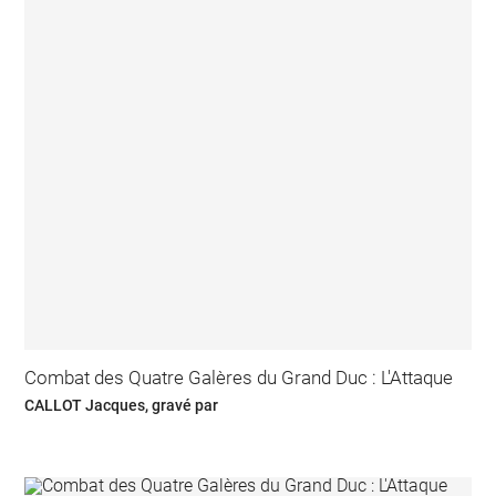
Combat des Quatre Galères du Grand Duc : L'Attaque
CALLOT Jacques, gravé par