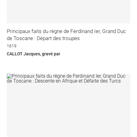
Principaux faits du règne de Ferdinand Ier, Grand Duc
de Toscane : Départ des troupes
1619
CALLOT Jacques, gravé par