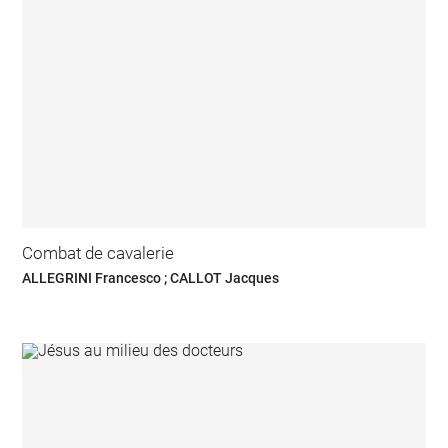
Combat de cavalerie
ALLEGRINI Francesco ; CALLOT Jacques