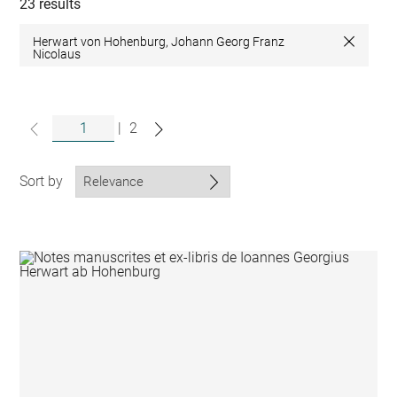
collections
23 results
Herwart von Hohenburg, Johann Georg Franz
Close
Nicolaus
|
2
Sort by