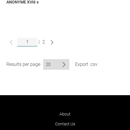
ANONYME XVIè s
|
2
Results per page
Export .csv
About
Contact Us