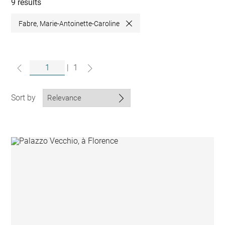
collections
9 results
Fabre, Marie-Antoinette-Caroline
Close
|
1
Sort by