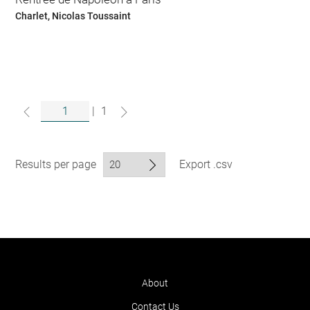
Charlet, Nicolas Toussaint
|
1
Results per page
Export .csv
About
Contact Us