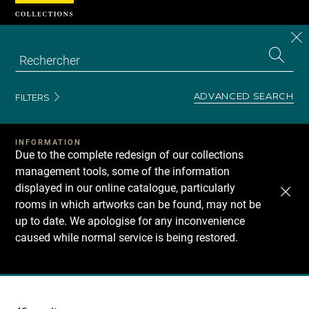
Cookies management panel
CL
Search
the
EN
S
collecti
Z
Se
ADVANCED SEARCH
FILTERS
INFORMATION
Due to the complete redesign of our collections
management tools, some of the information
displayed in our online catalogue, particularly
rooms in which artworks can be found, may not be
up to date. We apologise for any inconvenience
caused while normal service is being restored.
Recherche
dans
les