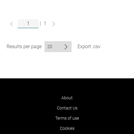
|
1
Results per page
Export .csv
About
Contact Us
Terms of use
Cookies