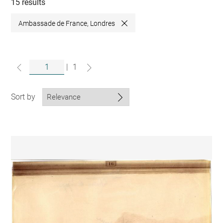
collections
15 results
Ambassade de France, Londres
Close
|
1
Sort by