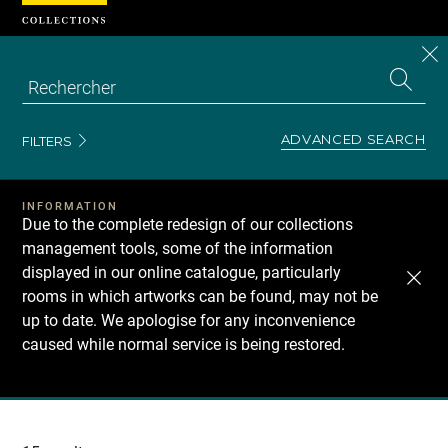
Cookies management panel
CL
Search
the
EN
S
collecti
Z
Se
ADVANCED SEARCH
FILTERS
INFORMATION
Due to the complete redesign of our collections
management tools, some of the information
displayed in our online catalogue, particularly
rooms in which artworks can be found, may not be
up to date. We apologise for any inconvenience
caused while normal service is being restored.
Recherche
dans
les