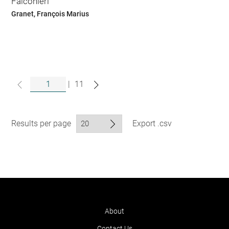
Falconieri
Granet, François Marius
|
11
Results per page
Export .csv
About
Contact Us