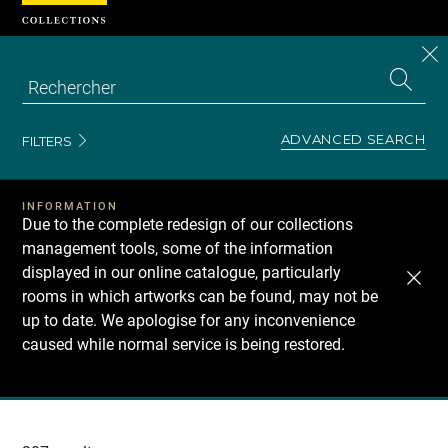
Cookies management panel
CL
Search
the
EN
S
collecti
Z
Se
ADVANCED SEARCH
FILTERS
INFORMATION
Due to the complete redesign of our collections
management tools, some of the information
displayed in our online catalogue, particularly
rooms in which artworks can be found, may not be
up to date. We apologise for any inconvenience
caused while normal service is being restored.
Recherche
dans
les