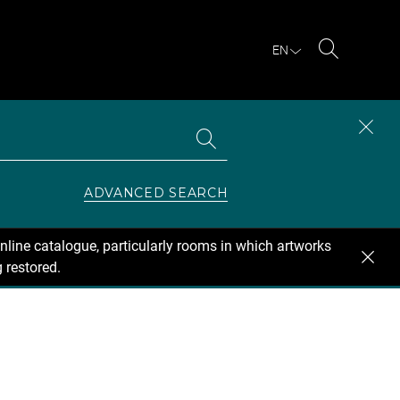
EN
Search
Search
CLOS
the
collections
SEAR
ZONE
ADVANCED SEARCH
nline catalogue, particularly rooms in which artworks
 restored.