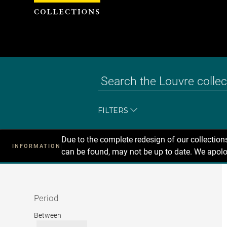
Cookies management panel
FILTERS
Due to the complete redesign of our collectio
INFORMATION
can be found, may not be up to date. We apolo
Recherche
dans
les
collections
Period
Period
Between