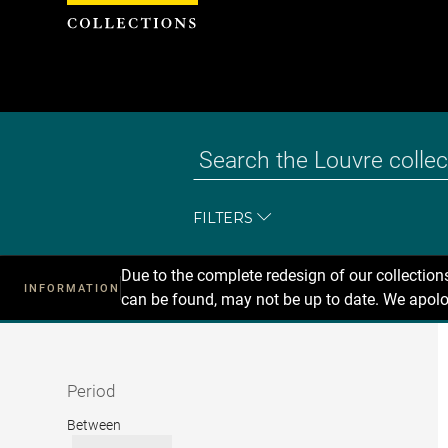
Cookies management panel
FILTERS
Due to the complete redesign of our collectio
INFORMATION
can be found, may not be up to date. We apolo
Recherche
dans
les
collections
Period
Period
Between