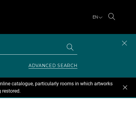
EN
Search
Search
CLOS
the
collections
SEAR
ZONE
ADVANCED SEARCH
nline catalogue, particularly rooms in which artworks
 restored.